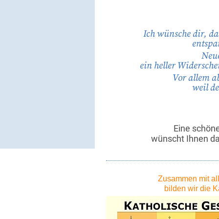
Ich wünsche dir, d
entspan
Neue
ein heller Widersch
Vor allem a
weil d
Eine schön
wünscht Ihnen d
Zusammen mit all
bilden wir die 