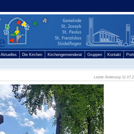
Aktuelles
Die Kirchen
Kirchengemeinderat
Gruppen
Kontakt
Por
Letzte Änderung
31.07.