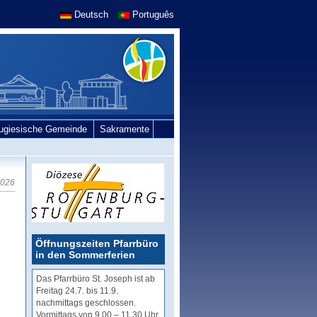
Deutsch
Português
tugiesische Gemeinde
Sakramente
2026
Öffnungszeiten Pfarrbüro
in den Sommerferien
Das Pfarrbüro St. Joseph ist ab
Freitag 24.7. bis 11.9.
nachmittags geschlossen.
Vormittags von 9.00 – 11.30 Uhr