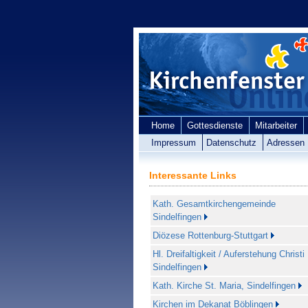
Home
Gottesdienste
Mitarbeiter
Impressum
Datenschutz
Adressen
Interessante Links
Kath. Gesamtkirchengemeinde
Sindelfingen
Diözese Rottenburg-Stuttgart
Hl. Dreifaltigkeit / Auferstehung Christi
Sindelfingen
Kath. Kirche St. Maria, Sindelfingen
Kirchen im Dekanat Böblingen