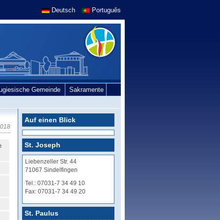
Deutsch
Português
tugiesische Gemeinde
Sakramente
Auf einen Blick
2018
St. Joseph
e
Liebenzeller Str. 44
71067 Sindelfingen
Tel.: 07031-7 34 49 10
Fax: 07031-7 34 49 20
St. Paulus