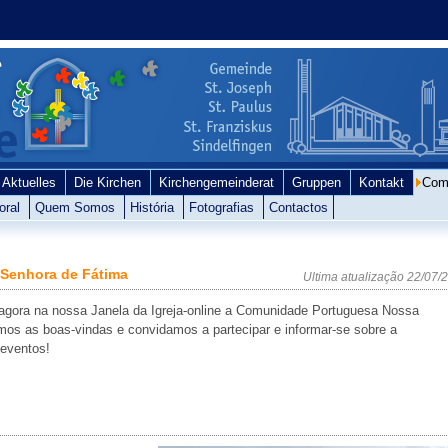
Aktuelles
Die Kirchen
Kirchengemeinderat
Gruppen
Kontakt
Com
oral
Quem Somos
História
Fotografias
Contactos
Senhora de Fátima
Ultima atualização
22/07/
agora na nossa Janela da Igreja-online a Comunidade Portuguesa Nossa
mos as boas-vindas e convidamos a partecipar e informar-se sobre a
 eventos!