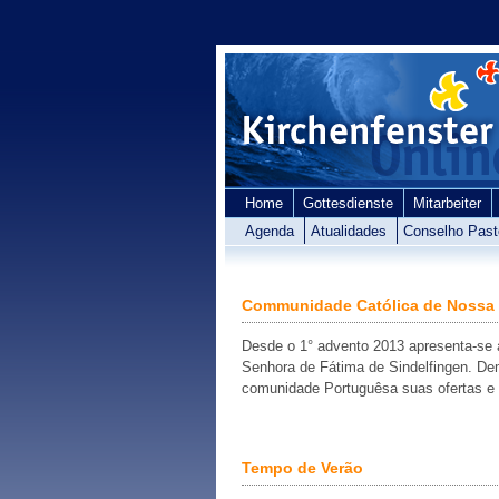
Home
Gottesdienste
Mitarbeiter
Agenda
Atualidades
Conselho Past
Communidade Católica de Nossa 
Desde o 1° advento 2013 apresenta-se 
Senhora de Fátima de Sindelfingen. De
comunidade Portuguêsa suas ofertas e
Tempo de Verão