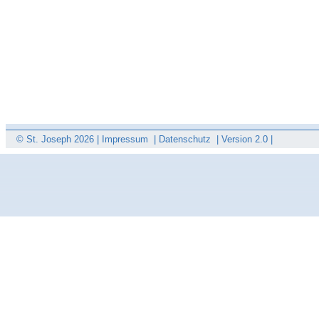
© St. Joseph
2026 |
Impressum
|
Datenschutz
|
Version 2.0 |