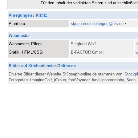
Für den Inhalt der verlinkten Seiten sind ausschließlic
Anregungen / Kritik:
Pfarrbüro:
stjoseph.sindelfingen
@
drs.de
Webmaster
Webmaster, Pflege
Siegfried Wolf
I
Grafik, HTML/CSS:
B-FACTOR GmbH
w
Bilder auf Kirchenfenster-Online.de
Diverse Bilder dieser Website StJoseph-online.de stammen von
iStockp
Fotografen: ImagineGolf, jGroup, fotoVoyager, fanelliphotography, Sean