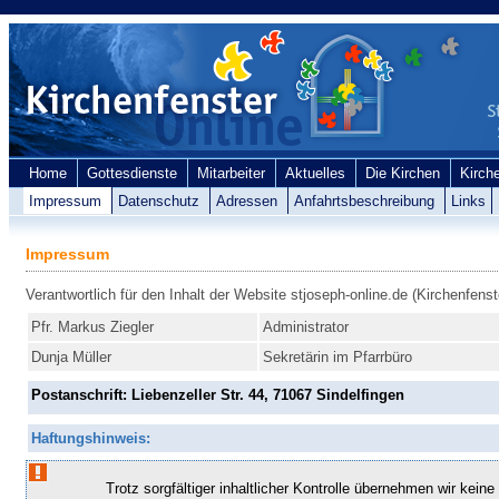
Home
Gottesdienste
Mitarbeiter
Aktuelles
Die Kirchen
Kirch
Impressum
Datenschutz
Adressen
Anfahrtsbeschreibung
Links
Impressum
Verantwortlich für den Inhalt der Website stjoseph-online.de (Kirchenfenst
Pfr. Markus Ziegler
Administrator
Dunja Müller
Sekretärin im Pfarrbüro
Postanschrift: Liebenzeller Str. 44, 71067 Sindelfingen
Haftungshinweis:
Trotz sorgfältiger inhaltlicher Kontrolle übernehmen wir keine 