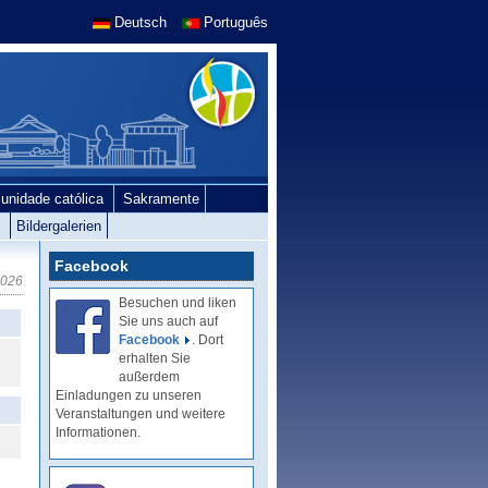
Deutsch
Português
unidade católica
Sakramente
e
Bildergalerien
Facebook
2026
Besuchen und liken
Sie uns auch auf
Facebook
. Dort
erhalten Sie
außerdem
Einladungen zu unseren
Veranstaltungen und weitere
Informationen.