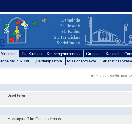
Aktuelles
Die Kirchen
Kirchengemeinderat
Gruppen
Kontakt
Com
irche der Zukunft
Quartierspastoral
Missionsprojekte
Dekanat / Diözes
Ultima atualização
30/07/
Bibel teilen
Montagstreff im Gemeindehaus