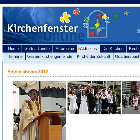
Home
Gottesdienste
Mitarbeiter
Aktuelles
Die Kirchen
Kirch
Termine
Gesamtkirchengemeinde
Kirche der Zukunft
Quartierspast
Fronleichnam 2012