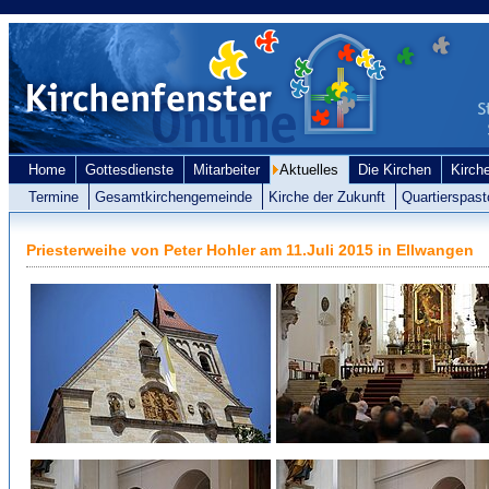
Home
Gottesdienste
Mitarbeiter
Aktuelles
Die Kirchen
Kirch
Termine
Gesamtkirchengemeinde
Kirche der Zukunft
Quartierspast
Priesterweihe von Peter Hohler am 11.Juli 2015 in Ellwangen