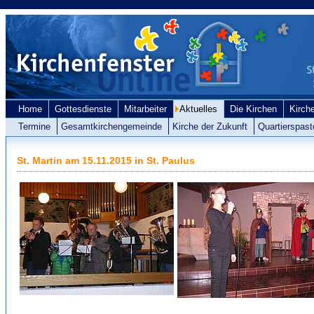
Home
Gottesdienste
Mitarbeiter
Aktuelles
Die Kirchen
Kirch
Termine
Gesamtkirchengemeinde
Kirche der Zukunft
Quartierspast
St. Martin am 15.11.2015 in St. Paulus