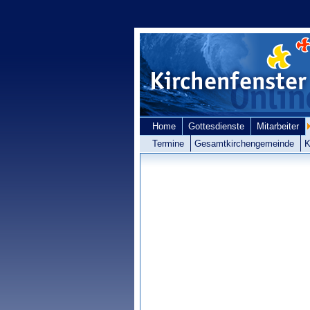
Home
Gottesdienste
Mitarbeiter
Termine
Gesamtkirchengemeinde
K