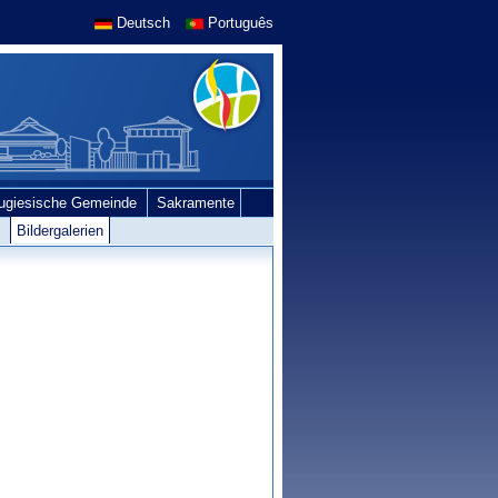
Deutsch
Português
tugiesische Gemeinde
Sakramente
e
Bildergalerien