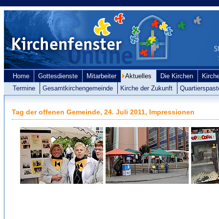
Home
Gottesdienste
Mitarbeiter
Aktuelles
Die Kirchen
Kirch
Termine
Gesamtkirchengemeinde
Kirche der Zukunft
Quartierspast
Tag der offenen Gemeinde, 24. Juli 2011, Impressionen