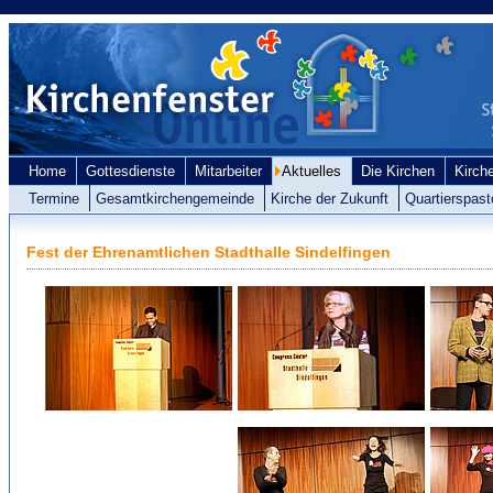
Home
Gottesdienste
Mitarbeiter
Aktuelles
Die Kirchen
Kirch
Termine
Gesamtkirchengemeinde
Kirche der Zukunft
Quartierspast
Fest der Ehrenamtlichen Stadthalle Sindelfingen