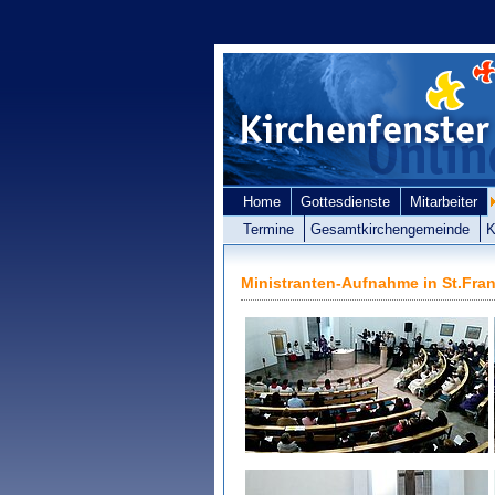
Home
Gottesdienste
Mitarbeiter
Termine
Gesamtkirchengemeinde
K
Ministranten-Aufnahme in St.Fra