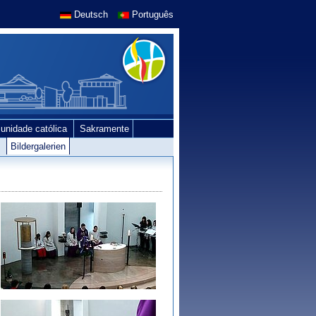
Deutsch
Português
unidade católica
Sakramente
e
Bildergalerien