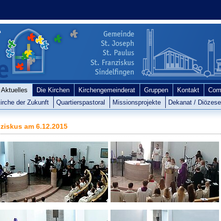
Aktuelles
Die Kirchen
Kirchengemeinderat
Gruppen
Kontakt
Com
irche der Zukunft
Quartierspastoral
Missionsprojekte
Dekanat / Diözes
nziskus am 6.12.2015