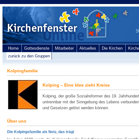
Home
Gottesdienste
Mitarbeiter
Aktuelles
Die Kirchen
Kirch
zurück zu den Gruppen
Kolpingfamilie
Kolping – Eine Idee zieht Kreise
Kolping, der große Sozialreformer des 19. Jahrhunder
untrennbar mit der Sinngebung des Lebens verbunden 
und Gesetzen gelöst werden können.
Über uns
Die Kolpingsfamilie als Netz, das trägt