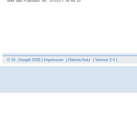
über das Pfarrbüro Tel.: 07031-7 34 49 10
© St. Joseph
2026 |
Impressum
|
Datenschutz
|
Version 2.0 |