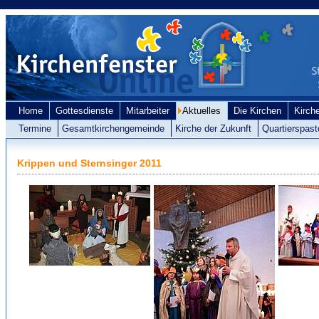
Home
Gottesdienste
Mitarbeiter
Aktuelles
Die Kirchen
Kirch
Termine
Gesamtkirchengemeinde
Kirche der Zukunft
Quartierspast
Krippen und Sternsinger 2011