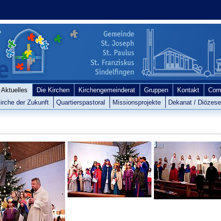
Aktuelles
Die Kirchen
Kirchengemeinderat
Gruppen
Kontakt
Com
irche der Zukunft
Quartierspastoral
Missionsprojekte
Dekanat / Diözes