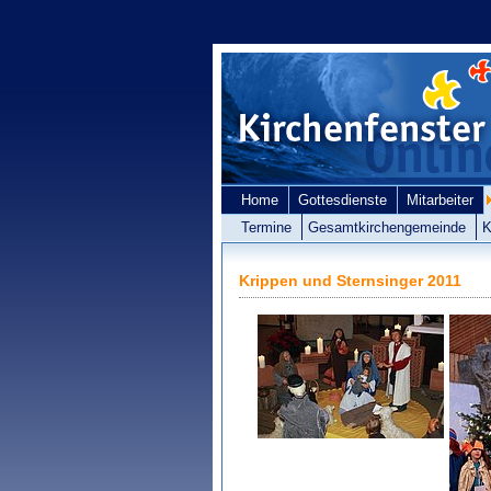
Home
Gottesdienste
Mitarbeiter
Termine
Gesamtkirchengemeinde
K
Krippen und Sternsinger 2011