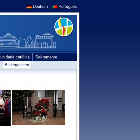
Deutsch
Português
unidade católica
Sakramente
e
Bildergalerien